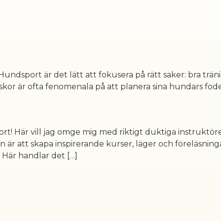
undsport är det lätt att fokusera på rätt saker: bra trän
skor är ofta fenomenala på att planera sina hundars fo
rt! Här vill jag omge mig med riktigt duktiga instruktör
on är att skapa inspirerande kurser, läger och föreläsnin
 Här handlar det […]